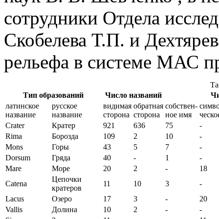
сотрудники Отдела иссле
Скобелева Т.П. и Дехтяре
рельефа в системе МАС пр
Та
Тип образований
Число названий
Чи
латинское
русское
видимая
обратная
собствен-
симво
название
название
сторона
сторона
ное имя
ческо
Crater
Кратер
921
636
75
-
Rima
Борозда
109
2
10
-
Mons
Горы
43
5
7
-
Dorsum
Гряда
40
-
1
-
Mare
Море
20
2
-
18
Цепочки
Catena
11
10
3
-
кратеров
Lacus
Озеро
17
3
-
20
Vallis
Долина
10
2
-
-