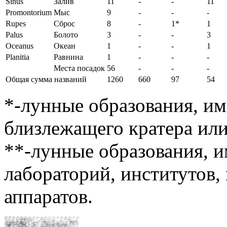
Sinus
Залив
11
-
-
11
Promontorium
Мыс
9
-
-
-
Rupes
Сброс
8
-
1*
1
Palus
Болото
3
-
-
3
Oceanus
Океан
1
-
-
1
Planitia
Равнина
1
-
-
-
Места посадок
56
-
-
-
Общая сумма названий
1260
660
97
54
*-лунные образования, и
близлежащего кратера или
**-лунные образования, 
лабораторий, институтов,
аппаратов.