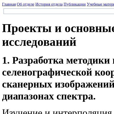
Главная
Об отделе
История отдела
Публикации
Учебные матер
Проекты и основны
исследований
1. Разработка методики
селенографической коо
сканерных изображени
диапазонах спектра.
Изучение и интерполяция