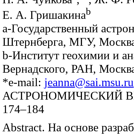
b
Е. А. Гришакина
a-Государственный астрон
Штернберга, МГУ, Москва
b-Институт геохимии и а
Вернадского, РАН, Москва
*e-mail:
jeanna@sai.msu.ru
АСТРОНОМИЧЕСКИЙ ВЕСТН
174–184
Abstract. На основе разр