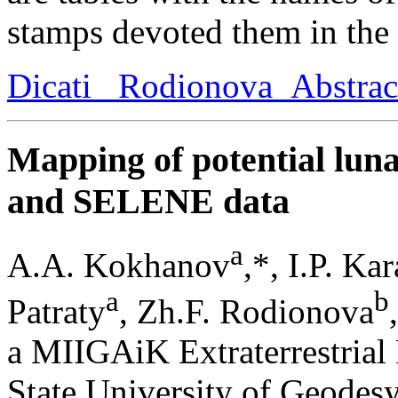
stamps devoted them in the 
Dicati _Rodionova_Abstra
Mapping of potential lun
and SELENE data
a
A.A. Kokhanov
,*, I.P. Ka
a
b
Patraty
, Zh.F. Rodionova
a MIIGAiK Extraterrestria
State University of Geode