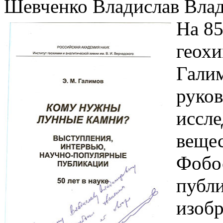
Шевченко Владислав Влади
На 85
геох
Гали
руко
иссле
вещес
Фобос
публи
изобр